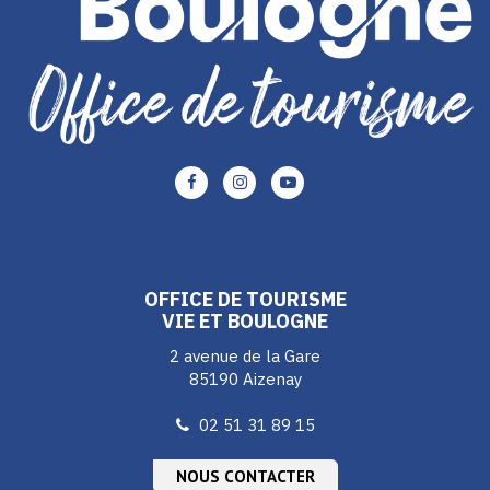
Lien
Lien
Lien
vers
vers
vers
le
le
le
compte
compte
compte
Facebook
Instagram
Youtube
OFFICE DE TOURISME
VIE ET BOULOGNE
2 avenue de la Gare
85190 Aizenay
02 51 31 89 15
NOUS CONTACTER