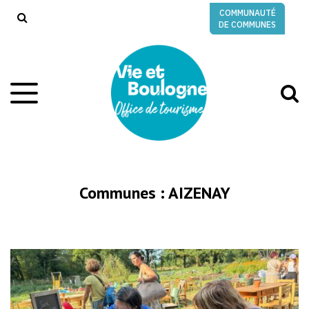
Gestion des traceurs
COMMUNAUTÉ
RECHERCHE
DE COMMUNES
A
Aller
à
à
la
l
navigation
r
Communes :
AIZENAY