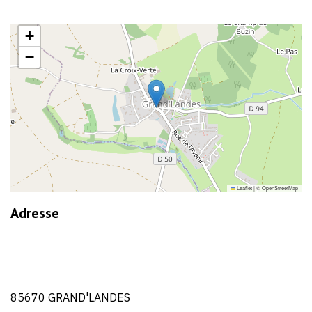
+
−
Leaflet
|
©
OpenStreetMap
Adresse
85670 GRAND'LANDES