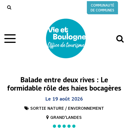
Gestion des traceurs
COMMUNAUTÉ
RECHERCHE
DE COMMUNES
A
Aller
à
à
la
l
navigation
r
Balade entre deux rives : Le
formidable rôle des haies bocagères
Le
19
août
2026
SORTIE NATURE / ENVIRONNEMENT
GRAND'LANDES