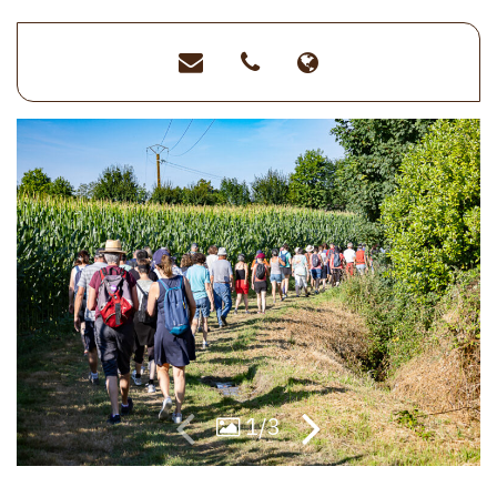
ot@vieetboulogne.fr
>02
>https://www.t
51
vie-
31
et-
89
boulogne.fr
15
1/3