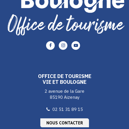
Lien
Lien
Lien
vers
vers
vers
le
le
le
compte
compte
compte
Facebook
Instagram
Youtube
OFFICE DE TOURISME
VIE ET BOULOGNE
2 avenue de la Gare
85190 Aizenay
02 51 31 89 15
NOUS CONTACTER