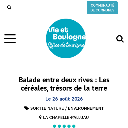
Gestion des traceurs
COMMUNAUTÉ
RECHERCHE
DE COMMUNES
A
Aller
à
à
la
l
navigation
r
Balade entre deux rives : Les
céréales, trésors de la terre
Le
26
août
2026
SORTIE NATURE / ENVIRONNEMENT
LA CHAPELLE-PALLUAU