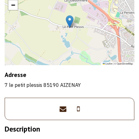
−
Leaflet
|
©
OpenStreetMap
Adresse
7 le petit plessis 85190 AIZENAY
sylviamansuy@gmail.
>06
52
Description
50