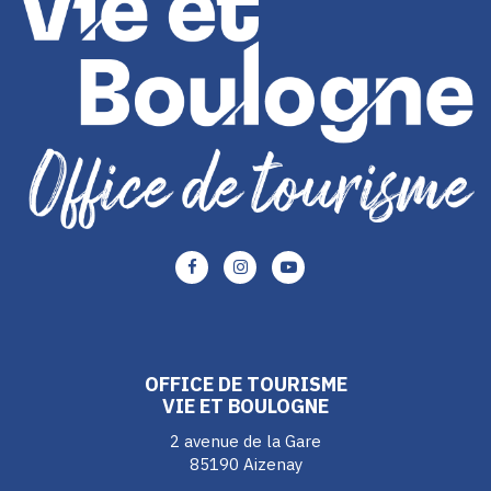
Lien
Lien
Lien
vers
vers
vers
le
le
le
compte
compte
compte
Facebook
Instagram
Youtube
OFFICE DE TOURISME
VIE ET BOULOGNE
2 avenue de la Gare
85190 Aizenay