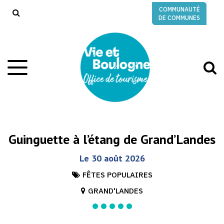
Gestion des traceurs
COMMUNAUTÉ
RECHERCHE
DE COMMUNES
A
Aller
à
à
la
l
navigation
r
Guinguette à l’étang de Grand’Landes
Le
30
août
2026
FÊTES POPULAIRES
GRAND'LANDES