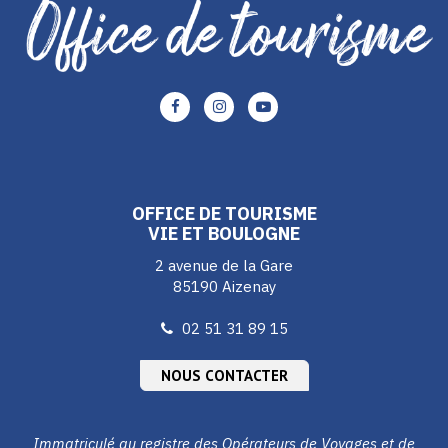
Lien
Lien
Lien
vers
vers
vers
le
le
le
compte
compte
compte
Facebook
Instagram
Youtube
OFFICE DE TOURISME
VIE ET BOULOGNE
2 avenue de la Gare
85190 Aizenay
02 51 31 89 15
NOUS CONTACTER
Immatriculé au registre des Opérateurs de Voyages et de