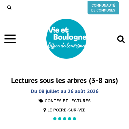
Gestion des traceurs
COMMUNAUTÉ
RECHERCHE
DE COMMUNES
A
Aller
à
à
la
l
navigation
r
Lectures sous les arbres (3-8 ans)
Du
08
juillet
au
26
août
2026
CONTES ET LECTURES
LE POIRE-SUR-VIE