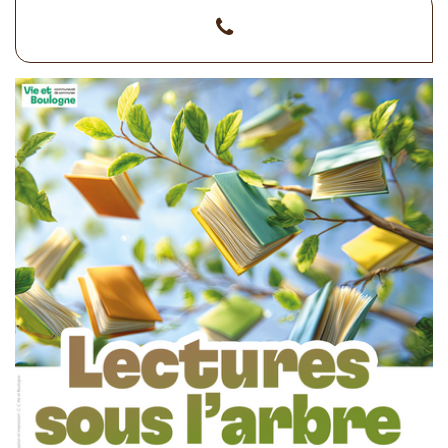
>02
51
31
89
02