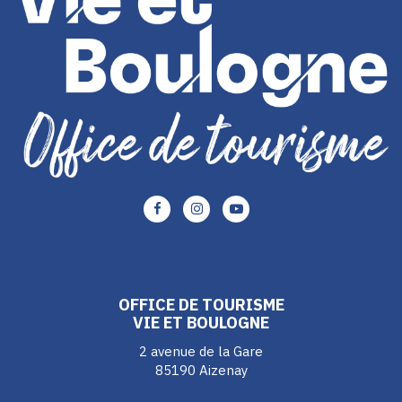
Lien
Lien
Lien
vers
vers
vers
le
le
le
compte
compte
compte
Facebook
Instagram
Youtube
OFFICE DE TOURISME
VIE ET BOULOGNE
2 avenue de la Gare
85190 Aizenay