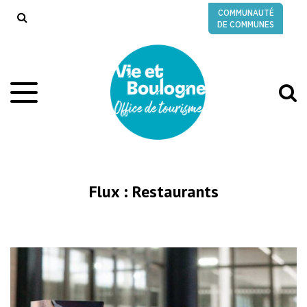
Gestion des traceurs
COMMUNAUTÉ
RECHERCHE
DE COMMUNES
A
Aller
à
à
la
l
navigation
r
Flux :
Restaurants