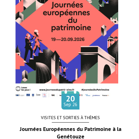
20
Le
tembre
Sep
26
VISITES ET SORTIES À THÈMES
Journées Européennes du Patrimoine à la
Genétouze