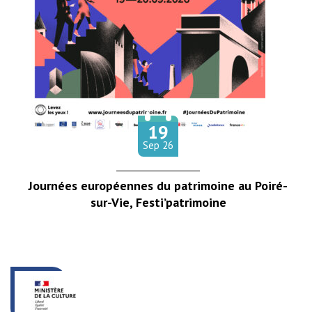
19
Le
tembre
Sep
26
Journées européennes du patrimoine au Poiré-
sur-Vie, Festi’patrimoine