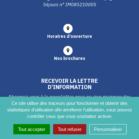
Séjours n° IM085210005
Horaires d’ouverture
Nos brochures
RECEVOIR LA LETTRE
D’INFORMATION
Abonnez-vous à la newsletter pour ne rien manquer des
dernières actualités ou des prochains événements
Ce site utilise des traceurs pour fonctionner et obtenir des
statistiques d'utilisation afin améliorer l'utilisation, vous pouvez
contrôler ceux que vous souhaitez activer.
S'INSCRIRE
Tout accepter
Tout refuser
Personnaliser
MENTIONS LÉGALES