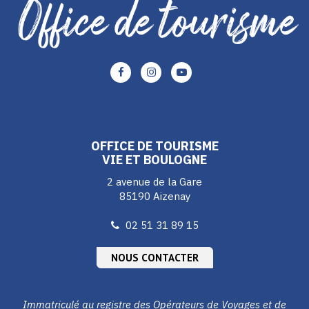
Lien
Lien
Lien
vers
vers
vers
le
le
le
compte
compte
compte
Facebook
Instagram
Youtube
OFFICE DE TOURISME
VIE ET BOULOGNE
2 avenue de la Gare
85190 Aizenay
02 51 31 89 15
NOUS CONTACTER
Immatriculé au registre des Opérateurs de Voyages et de