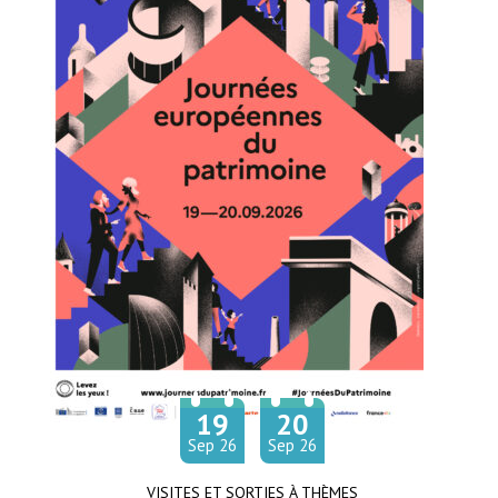
19
20
Du
au
tembre
tembre
Sep
26
Sep
26
VISITES ET SORTIES À THÈMES