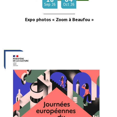
tembre
obre
Sep
26
Oct
26
Expo photos « Zoom à Beaufou »