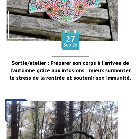
27
Le
tembre
Sep
26
Sortie/atelier : Préparer son corps à l’arrivée de
l’automne grâce aux infusions : mieux surmonter
le stress de la rentrée et soutenir son immunité.