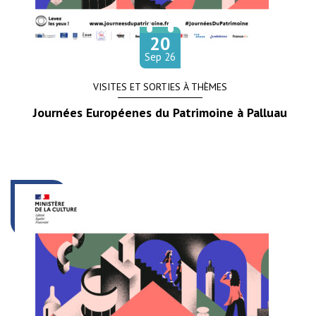
20
Le
tembre
Sep
26
VISITES ET SORTIES À THÈMES
Journées Européenes du Patrimoine à Palluau