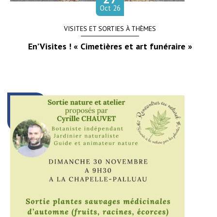
obre
Oct
26
VISITES ET SORTIES À THÈMES
En’Visites ! « Cimetières et art funéraire »