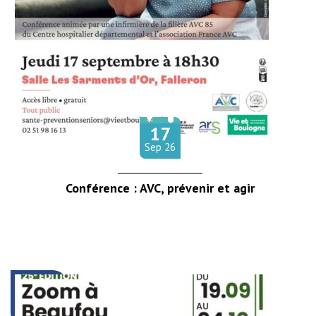
17
Le
tembre
Sep
26
Conférence : AVC, prévenir et agir