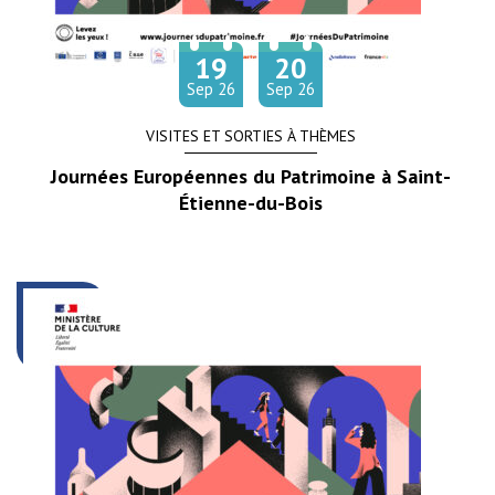
19
20
Du
au
tembre
tembre
Sep
26
Sep
26
VISITES ET SORTIES À THÈMES
Journées Européennes du Patrimoine à Saint-
Étienne-du-Bois