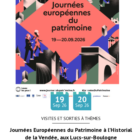
19
20
Du
au
tembre
tembre
Sep
26
Sep
26
VISITES ET SORTIES À THÈMES
Journées Européennes du Patrimoine à l’Historial
de la Vendée, aux Lucs-sur-Boulogne