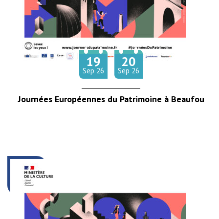
19
20
Du
au
tembre
tembre
Sep
26
Sep
26
Journées Européennes du Patrimoine à Beaufou