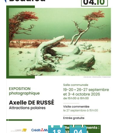
18
04
Du
au