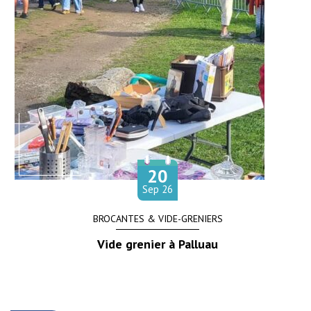
20
Le
tembre
Sep
26
BROCANTES & VIDE-GRENIERS
Vide grenier à Palluau