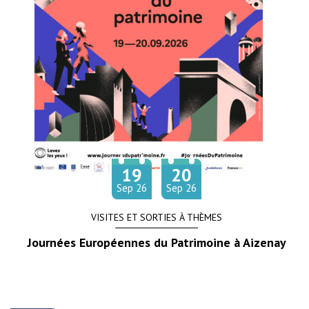
19
20
Du
au
tembre
tembre
Sep
26
Sep
26
VISITES ET SORTIES À THÈMES
Journées Européennes du Patrimoine à Aizenay