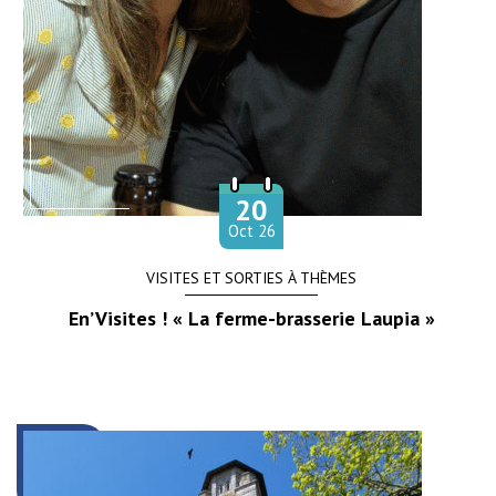
20
Le
obre
Oct
26
VISITES ET SORTIES À THÈMES
En’Visites ! « La ferme-brasserie Laupia »