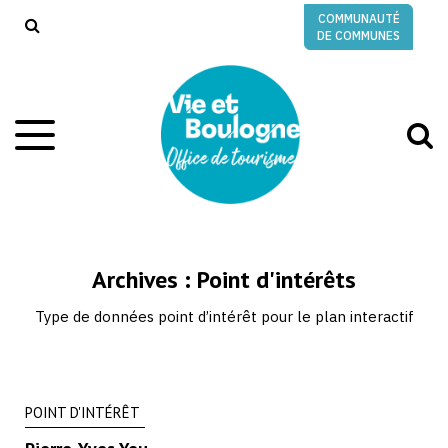
Gestion des traceurs
COMMUNAUTÉ
RECHERCHE
DE COMMUNES
A
Aller
à
à
la
l
navigation
r
Archives :
Point d'intérêts
Type de données point d’intérêt pour le plan interactif
POINT D'INTÉRÊT