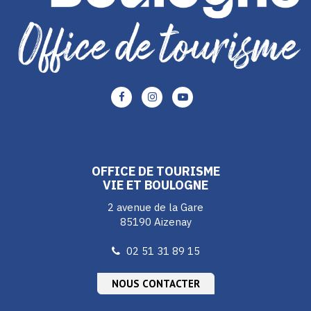
Lien
Lien
Lien
vers
vers
vers
le
le
le
compte
compte
compte
Facebook
Instagram
Youtube
OFFICE DE TOURISME
VIE ET BOULOGNE
2 avenue de la Gare
85190 Aizenay
02 51 31 89 15
NOUS CONTACTER