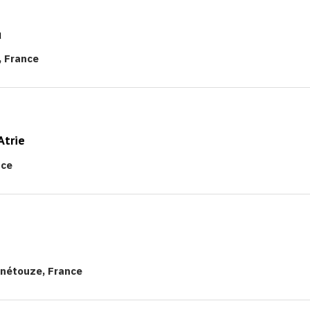
u
, France
Atrie
nce
énétouze, France