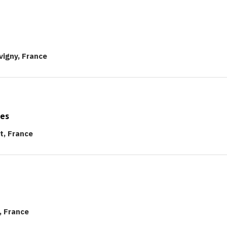
vigny, France
hes
t, France
, France