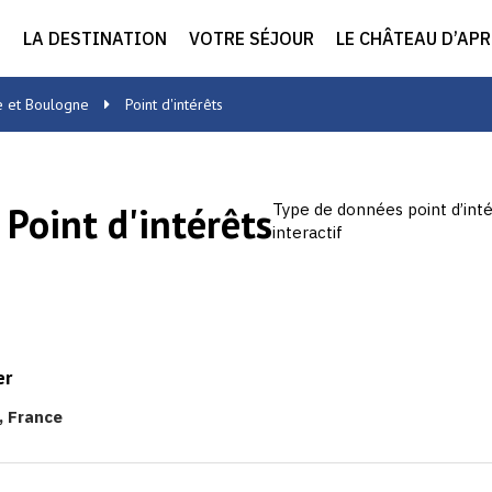
LA DESTINATION
VOTRE SÉJOUR
LE CHÂTEAU D’AP
e et Boulogne
Point d'intérêts
:
Point d'intérêts
Type de données point d’inté
interactif
er
, France