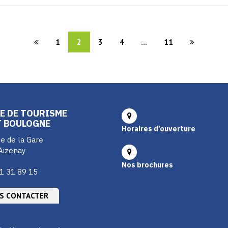
1
2
3
4
...
11
E DE TOURISME
T BOULOGNE
Horaires d’ouverture
e de la Gare
Aizenay
Nos brochures
1 31 89 15
S CONTACTER