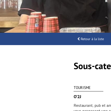
Retour à la liste
Sous-cate
TOURISME
O’2J
Restaurant, pub et a
vous proposent une c