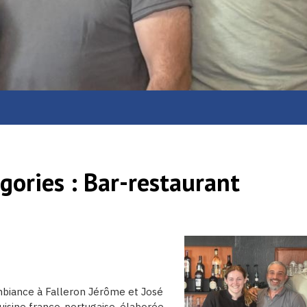
gories :
Bar-restaurant
mbiance à Falleron Jérôme et José
uisine franco-portugaise, élaborée