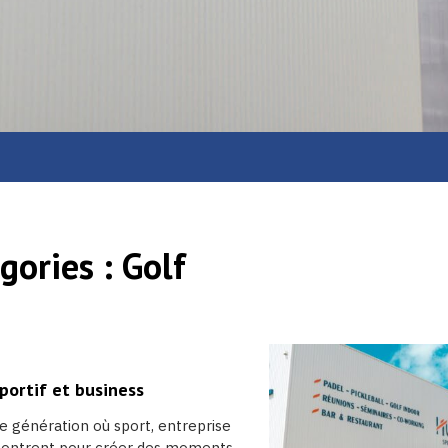
gories :
Golf
portif et business
 génération où sport, entreprise
encontrent pour créer des moments