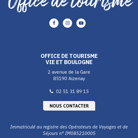
Lien
Lien
Lien
vers
vers
vers
le
le
le
compte
compte
compte
Facebook
Instagram
Youtube
OFFICE DE TOURISME
VIE ET BOULOGNE
2 avenue de la Gare
85190 Aizenay
02 51 31 89 15
NOUS CONTACTER
Immatriculé au registre des Opérateurs de Voyages et de
Séjours n° IM085210005