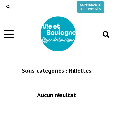
Gestion des traceurs
COMMUNAUTÉ
RECHERCHE
DE COMMUNES
A
Aller
à
à
la
l
navigation
r
Sous-categories :
Rillettes
Aucun résultat