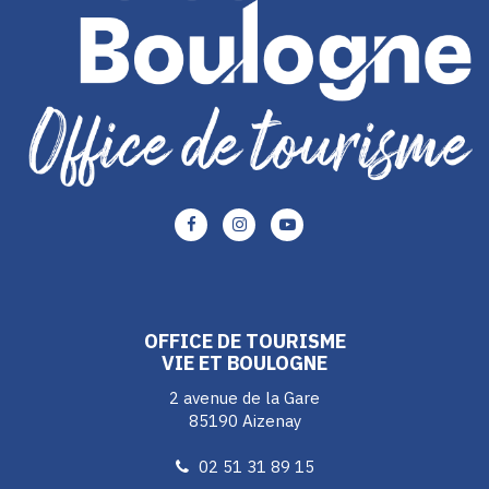
Lien
Lien
Lien
vers
vers
vers
le
le
le
compte
compte
compte
Facebook
Instagram
Youtube
OFFICE DE TOURISME
VIE ET BOULOGNE
2 avenue de la Gare
85190 Aizenay
02 51 31 89 15