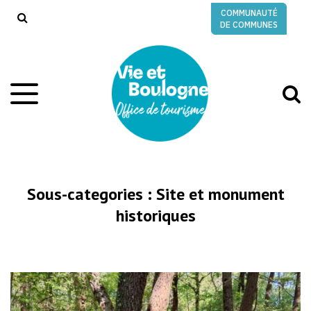
Gestion des traceurs
COMMUNAUTÉ
RECHERCHE
DE COMMUNES
A
Aller
à
à
la
l
navigation
r
Sous-categories :
Site et monument
historiques