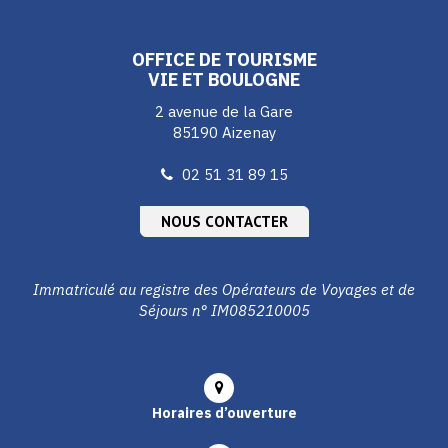
compte
compte
compte
Facebook
Instagram
Youtube
OFFICE DE TOURISME
VIE ET BOULOGNE
2 avenue de la Gare
85190 Aizenay
02 51 31 89 15
NOUS CONTACTER
Immatriculé au registre des Opérateurs de Voyages et de
Séjours n° IM085210005
Horaires d’ouverture