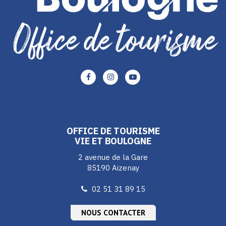
Lien
Lien
Lien
vers
vers
vers
le
le
le
compte
compte
compte
Facebook
Instagram
Youtube
OFFICE DE TOURISME
VIE ET BOULOGNE
2 avenue de la Gare
85190 Aizenay
02 51 31 89 15
NOUS CONTACTER