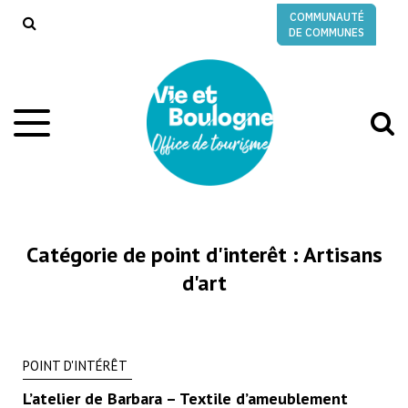
Gestion des traceurs
COMMUNAUTÉ
RECHERCHE
DE COMMUNES
A
Aller
à
à
la
l
navigation
r
Catégorie de point d'interêt :
Artisans
d'art
POINT D'INTÉRÊT
L’atelier de Barbara – Textile d’ameublement