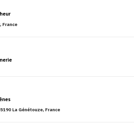
cheur
, France
onerie
hênes
85190 La Génétouze, France