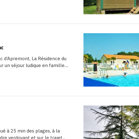
ac
 lac d’Apremont, La Résidence du
r un séjour ludique en famille....
ué à 25 min des plages, à la
e verdoyant et sur le trajet...