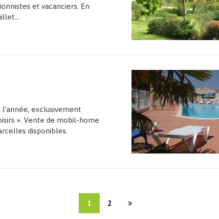
ionnistes et vacanciers. En
llet...
 l’année, exclusivement
loisirs ». Vente de mobil-home
arcelles disponibles.
1
2