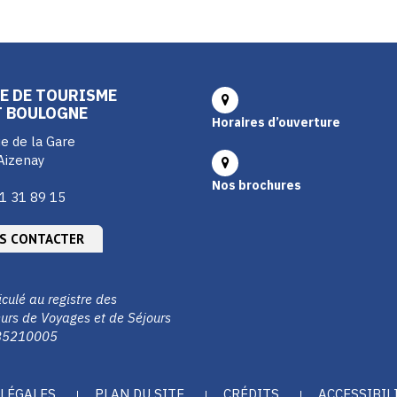
E DE TOURISME
T BOULOGNE
Horaires d’ouverture
e de la Gare
Aizenay
Nos brochures
1 31 89 15
S CONTACTER
culé au registre des
urs de Voyages et de Séjours
85210005
LÉGALES
PLAN DU SITE
CRÉDITS
ACCESSIBIL