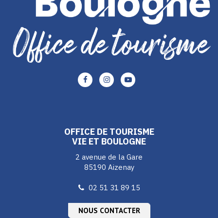
Lien
Lien
Lien
vers
vers
vers
le
le
le
compte
compte
compte
Facebook
Instagram
Youtube
OFFICE DE TOURISME
VIE ET BOULOGNE
2 avenue de la Gare
85190 Aizenay
02 51 31 89 15
NOUS CONTACTER