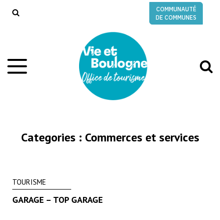
Gestion des traceurs
COMMUNAUTÉ
RECHERCHE
DE COMMUNES
A
Aller
à
à
la
l
navigation
r
Categories :
Commerces et services
TOURISME
GARAGE – TOP GARAGE