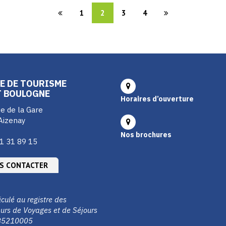
1
2
3
4
E DE TOURISME
T BOULOGNE
Horaires d’ouverture
e de la Gare
Aizenay
Nos brochures
1 31 89 15
S CONTACTER
culé au registre des
urs de Voyages et de Séjours
85210005