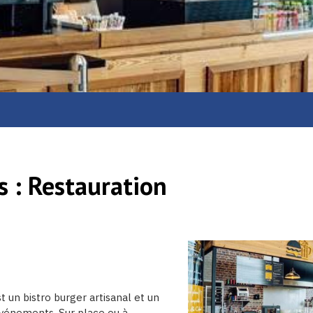
s :
Restauration
t un bistro burger artisanal et un
vénements. Sur place ou à...