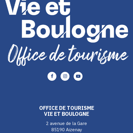
Lien
Lien
Lien
vers
vers
vers
le
le
le
compte
compte
compte
Facebook
Instagram
Youtube
OFFICE DE TOURISME
VIE ET BOULOGNE
2 avenue de la Gare
85190 Aizenay