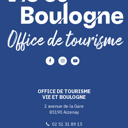
Lien
Lien
Lien
vers
vers
vers
le
le
le
compte
compte
compte
Facebook
Instagram
Youtube
OFFICE DE TOURISME
VIE ET BOULOGNE
2 avenue de la Gare
85190 Aizenay
02 51 31 89 15