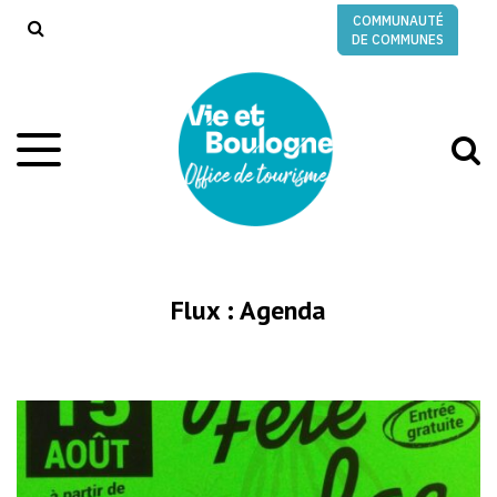
Gestion des traceurs
COMMUNAUTÉ
RECHERCHE
DE COMMUNES
A
Aller
à
à
la
l
navigation
r
Flux :
Agenda