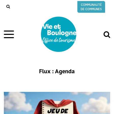
Gestion des traceurs
COMMUNAUTÉ
RECHERCHE
DE COMMUNES
A
Aller
à
à
la
l
navigation
r
Flux :
Agenda