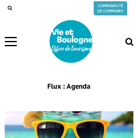
Gestion des traceurs
COMMUNAUTÉ
RECHERCHE
DE COMMUNES
A
Aller
à
à
la
l
navigation
r
Flux :
Agenda