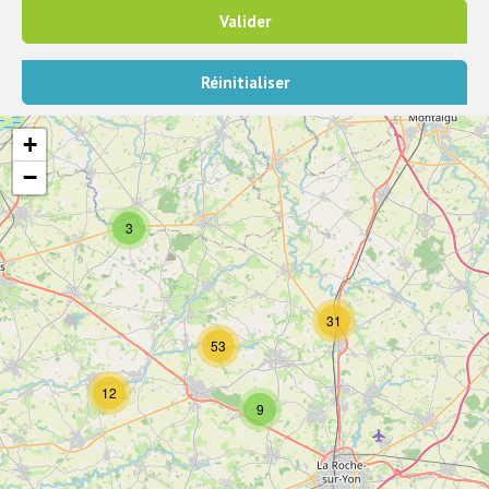
Valider
Réinitialiser
+
−
3
31
53
12
9